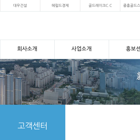
대우건설
헤럴드경제
골드레이크C.C
중흥골드
회사소개
사업소개
홍보
고객센터